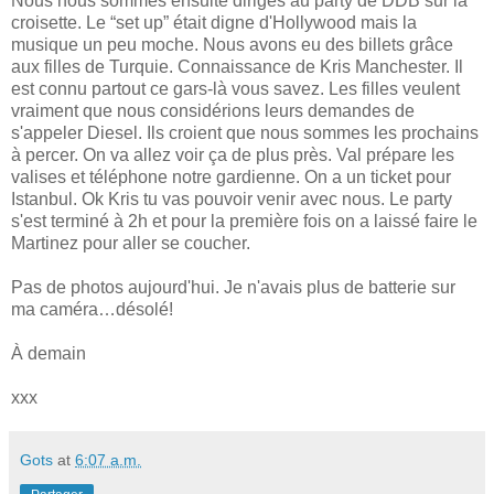
Nous nous sommes ensuite dirigés au party de DDB sur la
croisette. Le “set up” était digne d'Hollywood mais la
musique un peu moche. Nous avons eu des billets grâce
aux filles de Turquie. Connaissance de Kris Manchester. Il
est connu partout ce gars-là vous savez. Les filles veulent
vraiment que nous considérions leurs demandes de
s'appeler Diesel. Ils croient que nous sommes les prochains
à percer. On va allez voir ça de plus près. Val prépare les
valises et téléphone notre gardienne. On a un ticket pour
Istanbul. Ok Kris tu vas pouvoir venir avec nous. Le party
s'est terminé à 2h et pour la première fois on a laissé faire le
Martinez pour aller se coucher.
Pas de photos aujourd'hui. Je n'avais plus de batterie sur
ma caméra…désolé!
À demain
xxx
Gots
at
6:07 a.m.